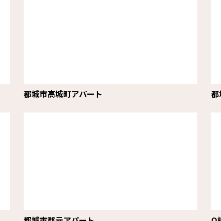
都城市高城町アパート
都
都城市郡元アパート
O