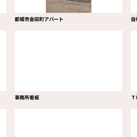
都城市金田町アパート
自
事務所看板
Ｔ